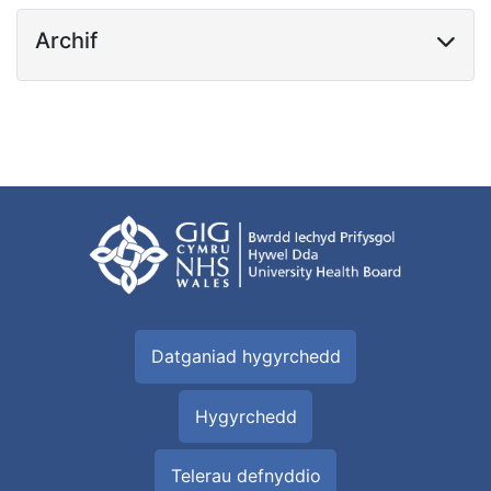
Archif
Datganiad hygyrchedd
Hygyrchedd
Telerau defnyddio