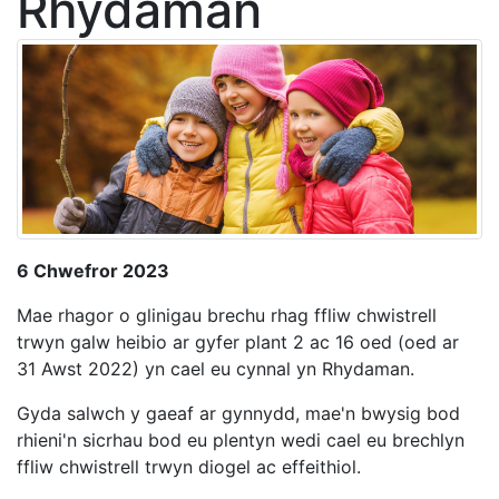
Rhydaman
6 Chwefror 2023
Mae rhagor o glinigau brechu rhag ffliw chwistrell
trwyn galw heibio ar gyfer plant 2 ac 16 oed (oed ar
31 Awst 2022) yn cael eu cynnal yn Rhydaman.
Gyda salwch y gaeaf ar gynnydd, mae'n bwysig bod
rhieni'n sicrhau bod eu plentyn wedi cael eu brechlyn
ffliw chwistrell trwyn diogel ac effeithiol.