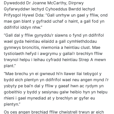
Dywedodd Dr Joanne McCarthy, Dirprwy
Gyfarwyddwr Iechyd Cyhoeddus Bwrdd Iechyd
Prifysgol Hywel Dda: “Gall unrhyw un gael y ffliw, ond
mae gan blant y gyfradd uchaf o haint, a gall fod yn
ddifrifol iddyn nhw.”
“Gall dal y ffliw gynyddu’r siawns o fynd yn ddifrifol
wael gyda heintiau eilaidd a gall cymhlethdodau
gynnwys broncitis, niwmonia a heintiau clust. Mae
tystiolaeth hefyd i awgrymu y gallai’r brechlyn ffliw
trwynol helpu i leihau cyfradd heintiau Strep A mewn
plant.”
“Mae brechu yn ei gwneud hi’n llawer llai tebygol y
bydd eich plentyn yn ddifrifol wael neu angen mynd i’r
ysbyty pe bai’n dal y ffliw y gaeaf hwn ac rydym yn
gobeithio y bydd y sesiynau galw heibio hyn yn helpu
rhieni i gael mynediad at y brechlyn ar gyfer eu
plentyn.”
Os oes angen brechiad ffliw chwistrell trwyn ar eich