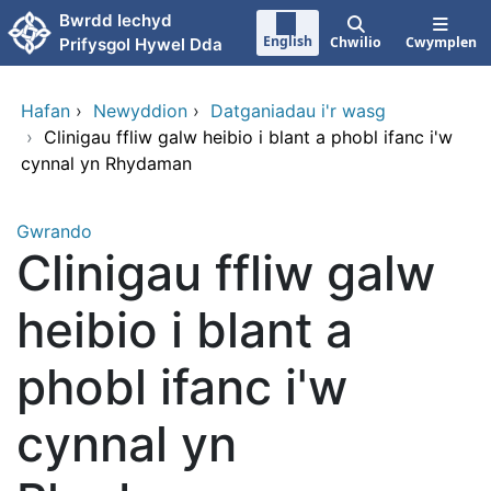
Neidio i'r prif gynnwy
Bwrdd Iechyd
English
Chwilio
Cwymplen
Prifysgol Hywel Dda
Hafan
›
Newyddion
›
Datganiadau i'r wasg
›
Clinigau ffliw galw heibio i blant a phobl ifanc i'w
cynnal yn Rhydaman
Gwrando
Clinigau ffliw galw
heibio i blant a
phobl ifanc i'w
cynnal yn