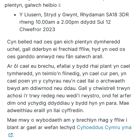
plentyn, galwch heibio i:
Y Llusern, Stryd y Gwynt, Rhydaman SA18 3DR
rhwng 10.00am a 2.00pm ddydd Sul
12
Chwefror 2023
Cyn belled nad oes gan eich plentyn dymheredd
uchel, gall dderbyn ei frechiad ffliw, hyd yn oed os
oes ganddo annwyd neu fân salwch arall.
Ar ôl cael eu brechu, efallai y bydd rhai plant yn cael
tymheredd, yn teimlo'n flinedig, yn cael cur pen, yn
cael poen yn y cyhyrau neu'n cael llai o archwaeth
bwyd am ddiwrnod neu ddau. Gall y chwistrell trwyn
achosi i’r trwy redeg neu wedi'i rwystro, ond fel arfer
dim ond ychydig ddyddiau y bydd hyn yn para. Mae
adweithiau eraill yn llai cyffredin.
Mae mwy o wybodaeth am y brechlyn rhag y ffliw i
blant ar gael ar wefan Iechyd
Cyhoeddus Cymru yma
.