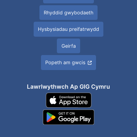
Rhyddid gwybodaeth
Hysbysiadau preifatrwydd
Geirfa
Popeth am gwcis
Lawrlwythwch Ap GIG Cymru