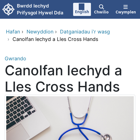
Neidio i'r prif gynnwy
Bwrdd Iechyd
English
Chwilio
Cwymplen
Prifysgol Hywel Dda
Hafan
›
Newyddion
›
Datganiadau i'r wasg
›
Canolfan Iechyd a Lles Cross Hands
Gwrando
Canolfan Iechyd a
Lles Cross Hands