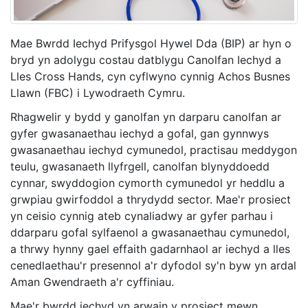
Mae Bwrdd Iechyd Prifysgol Hywel Dda (BIP) ar hyn o
bryd yn adolygu costau datblygu Canolfan Iechyd a
Lles Cross Hands, cyn cyflwyno cynnig Achos Busnes
Llawn (FBC) i Lywodraeth Cymru.
Rhagwelir y bydd y ganolfan yn darparu canolfan ar
gyfer gwasanaethau iechyd a gofal, gan gynnwys
gwasanaethau iechyd cymunedol, practisau meddygon
teulu, gwasanaeth llyfrgell, canolfan blynyddoedd
cynnar, swyddogion cymorth cymunedol yr heddlu a
grwpiau gwirfoddol a thrydydd sector. Mae'r prosiect
yn ceisio cynnig ateb cynaliadwy ar gyfer parhau i
ddarparu gofal sylfaenol a gwasanaethau cymunedol,
a thrwy hynny gael effaith gadarnhaol ar iechyd a lles
cenedlaethau'r presennol a'r dyfodol sy'n byw yn ardal
Aman Gwendraeth a'r cyffiniau.
Mae'r bwrdd iechyd yn arwain y prosiect mewn