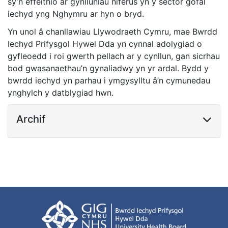
sy’n effeithio ar gynlluniau niferus yn y sector gofal
iechyd yng Nghymru ar hyn o bryd.
Yn unol â chanllawiau Llywodraeth Cymru, mae Bwrdd
Iechyd Prifysgol Hywel Dda yn cynnal adolygiad o
gyfleoedd i roi gwerth pellach ar y cynllun, gan sicrhau
bod gwasanaethau’n gynaliadwy yn yr ardal. Bydd y
bwrdd iechyd yn parhau i ymgysylltu â’n cymunedau
ynghylch y datblygiad hwn.
Archif