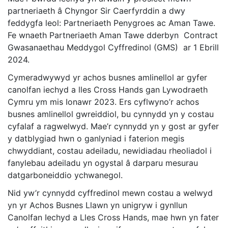
partneriaeth â Chyngor Sir Caerfyrddin a dwy
feddygfa leol: Partneriaeth Penygroes ac Aman Tawe.
Fe wnaeth Partneriaeth Aman Tawe dderbyn Contract
Gwasanaethau Meddygol Cyffredinol (GMS) ar 1 Ebrill
2024.
Cymeradwywyd yr achos busnes amlinellol ar gyfer
canolfan iechyd a lles Cross Hands gan Lywodraeth
Cymru ym mis Ionawr 2023. Ers cyflwyno’r achos
busnes amlinellol gwreiddiol, bu cynnydd yn y costau
cyfalaf a ragwelwyd. Mae’r cynnydd yn y gost ar gyfer
y datblygiad hwn o ganlyniad i faterion megis
chwyddiant, costau adeiladu, newidiadau rheoliadol i
fanylebau adeiladu yn ogystal â darparu mesurau
datgarboneiddio ychwanegol.
Nid yw’r cynnydd cyffredinol mewn costau a welwyd
yn yr Achos Busnes Llawn yn unigryw i gynllun
Canolfan Iechyd a Lles Cross Hands, mae hwn yn fater