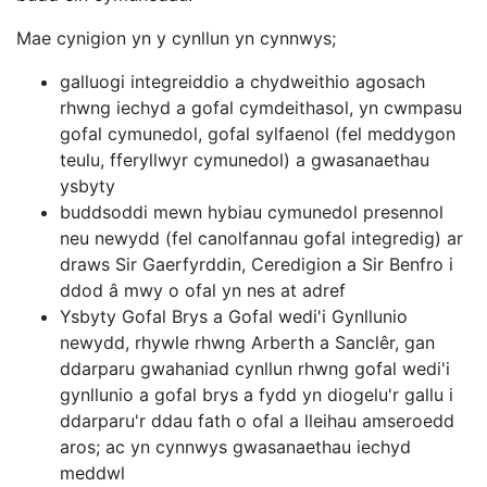
Mae cynigion yn y cynllun yn cynnwys;
galluogi integreiddio a chydweithio agosach
rhwng iechyd a gofal cymdeithasol, yn cwmpasu
gofal cymunedol, gofal sylfaenol (fel meddygon
teulu, fferyllwyr cymunedol) a gwasanaethau
ysbyty
buddsoddi mewn hybiau cymunedol presennol
neu newydd (fel canolfannau gofal integredig) ar
draws Sir Gaerfyrddin, Ceredigion a Sir Benfro i
ddod â mwy o ofal yn nes at adref
Ysbyty Gofal Brys a Gofal wedi'i Gynllunio
newydd, rhywle rhwng Arberth a Sanclêr, gan
ddarparu gwahaniad cynllun rhwng gofal wedi'i
gynllunio a gofal brys a fydd yn diogelu'r gallu i
ddarparu'r ddau fath o ofal a lleihau amseroedd
aros; ac yn cynnwys gwasanaethau iechyd
meddwl