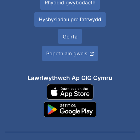
Rhyddid gwybodaeth
Hysbysiadau preifatrwydd
Geirfa
Popeth am gwcis
Lawrlwythwch Ap GIG Cymru