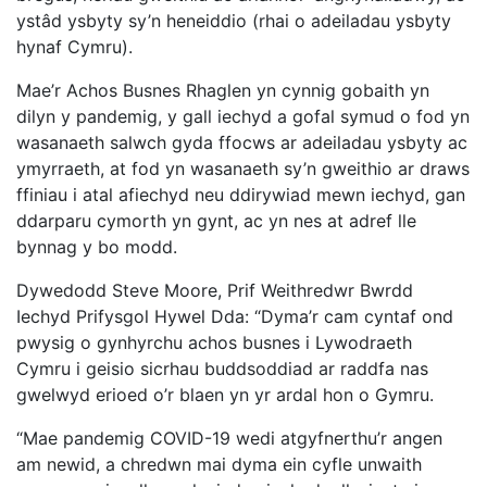
ystâd ysbyty sy’n heneiddio (rhai o adeiladau ysbyty
hynaf Cymru).
Mae’r Achos Busnes Rhaglen yn cynnig gobaith yn
dilyn y pandemig, y gall iechyd a gofal symud o fod yn
wasanaeth salwch gyda ffocws ar adeiladau ysbyty ac
ymyrraeth, at fod yn wasanaeth sy’n gweithio ar draws
ffiniau i atal afiechyd neu ddirywiad mewn iechyd, gan
ddarparu cymorth yn gynt, ac yn nes at adref lle
bynnag y bo modd.
Dywedodd Steve Moore, Prif Weithredwr Bwrdd
Iechyd Prifysgol Hywel Dda: “Dyma’r cam cyntaf ond
pwysig o gynhyrchu achos busnes i Lywodraeth
Cymru i geisio sicrhau buddsoddiad ar raddfa nas
gwelwyd erioed o’r blaen yn yr ardal hon o Gymru.
“Mae pandemig COVID-19 wedi atgyfnerthu’r angen
am newid, a chredwn mai dyma ein cyfle unwaith