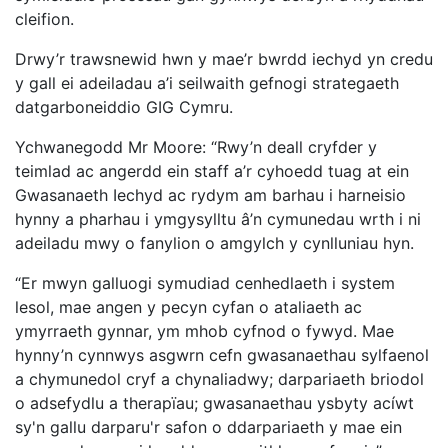
cleifion.
Drwy’r trawsnewid hwn y mae’r bwrdd iechyd yn credu
y gall ei adeiladau a’i seilwaith gefnogi strategaeth
datgarboneiddio GIG Cymru.
Ychwanegodd Mr Moore: “Rwy’n deall cryfder y
teimlad ac angerdd ein staff a’r cyhoedd tuag at ein
Gwasanaeth Iechyd ac rydym am barhau i harneisio
hynny a pharhau i ymgysylltu â’n cymunedau wrth i ni
adeiladu mwy o fanylion o amgylch y cynlluniau hyn.
“Er mwyn galluogi symudiad cenhedlaeth i system
lesol, mae angen y pecyn cyfan o ataliaeth ac
ymyrraeth gynnar, ym mhob cyfnod o fywyd. Mae
hynny’n cynnwys asgwrn cefn gwasanaethau sylfaenol
a chymunedol cryf a chynaliadwy; darpariaeth briodol
o adsefydlu a therapïau; gwasanaethau ysbyty acíwt
sy'n gallu darparu'r safon o ddarpariaeth y mae ein