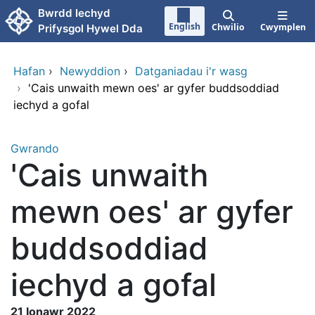
Neidio i'r prif gynnwy
Bwrdd Iechyd
English
Chwilio
Cwymplen
Prifysgol Hywel Dda
Hafan
›
Newyddion
›
Datganiadau i'r wasg
›
'Cais unwaith mewn oes' ar gyfer buddsoddiad
iechyd a gofal
Gwrando
'Cais unwaith
mewn oes' ar gyfer
buddsoddiad
iechyd a gofal
21 Ionawr 2022