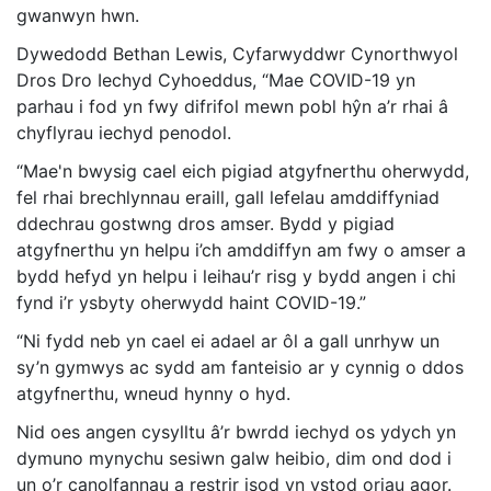
gwanwyn hwn.
Dywedodd Bethan Lewis, Cyfarwyddwr Cynorthwyol
Dros Dro Iechyd Cyhoeddus, “Mae COVID-19 yn
parhau i fod yn fwy difrifol mewn pobl hŷn a’r rhai â
chyflyrau iechyd penodol.
“Mae'n bwysig cael eich pigiad atgyfnerthu oherwydd,
fel rhai brechlynnau eraill, gall lefelau amddiffyniad
ddechrau gostwng dros amser. Bydd y pigiad
atgyfnerthu yn helpu i’ch amddiffyn am fwy o amser a
bydd hefyd yn helpu i leihau’r risg y bydd angen i chi
fynd i’r ysbyty oherwydd haint COVID-19.”
“Ni fydd neb yn cael ei
adael ar ôl a gall unrhyw un
sy’n gymwys ac sydd am fanteisio ar y cynnig o ddos
atgyfnerthu, wneud hynny o hyd.
Nid oes angen cysylltu â’r bwrdd iechyd os ydych yn
dymuno mynychu sesiwn galw heibio, dim ond dod i
un o’r canolfannau a restrir isod yn ystod oriau agor.