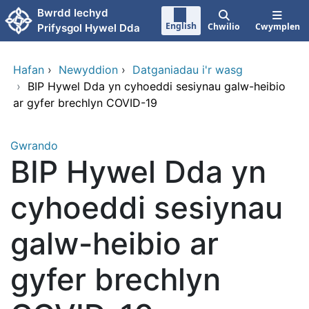
Neidio i'r prif gynnwy
Bwrdd Iechyd
English
Chwilio
Cwymplen
Prifysgol Hywel Dda
Hafan
›
Newyddion
›
Datganiadau i'r wasg
›
BIP Hywel Dda yn cyhoeddi sesiynau galw-heibio
ar gyfer brechlyn COVID-19
Gwrando
BIP Hywel Dda yn
cyhoeddi sesiynau
galw-heibio ar
gyfer brechlyn