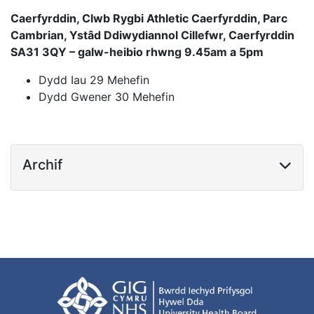
Caerfyrddin, Clwb Rygbi Athletic Caerfyrddin, Parc
Cambrian, Ystâd Ddiwydiannol Cillefwr, Caerfyrddin
SA31 3QY
– galw-heibio rhwng 9.45am a 5pm
Dydd Iau 29 Mehefin
Dydd Gwener 30 Mehefin
Archif