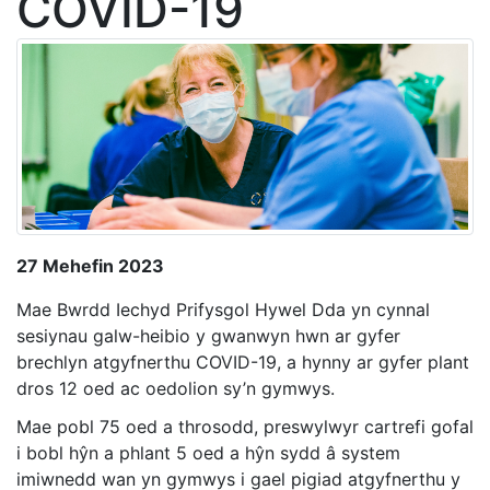
COVID-19
27 Mehefin 2023
Mae Bwrdd Iechyd Prifysgol Hywel Dda yn cynnal
sesiynau galw-heibio y gwanwyn hwn ar gyfer
brechlyn atgyfnerthu COVID-19, a hynny ar gyfer plant
dros 12 oed ac oedolion sy’n
gymwys.
Mae pobl 75 oed a throsodd, preswylwyr cartrefi gofal
i bobl hŷn a phlant 5 oed a hŷn sydd â system
imiwnedd wan yn gymwys i gael pigiad atgyfnerthu y