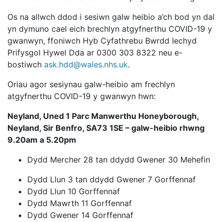
Os na allwch ddod i sesiwn galw heibio a’ch bod yn dal
yn dymuno cael eich brechlyn atgyfnerthu COVID-19 y
gwanwyn, ffoniwch Hyb Cyfathrebu Bwrdd Iechyd
Prifysgol Hywel Dda ar 0300 303 8322 neu e-
bostiwch
ask.hdd@wales.nhs.uk
.
Oriau agor sesiynau galw-heibio am frechlyn
atgyfnerthu COVID-19 y gwanwyn hwn:
Neyland, Uned 1 Parc Manwerthu Honeyborough,
Neyland, Sir Benfro, SA73 1SE – galw-heibio rhwng
9.20am a 5.20pm
Dydd Mercher 28 tan ddydd Gwener 30 Mehefin
Dydd Llun 3 tan ddydd Gwener 7 Gorffennaf
Dydd Llun 10 Gorffennaf
Dydd Mawrth 11 Gorffennaf
Dydd Gwener 14 Gorffennaf