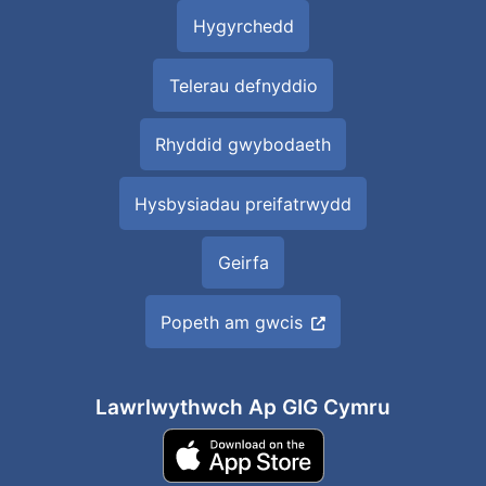
Hygyrchedd
Telerau defnyddio
Rhyddid gwybodaeth
Hysbysiadau preifatrwydd
Geirfa
Popeth am gwcis
Lawrlwythwch Ap GIG Cymru