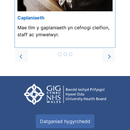
Caplaniaeth
Mae tîm y gaplaniaeth yn cefnogi cleifion,
staff ac ymwelwyr.
Prev
Next
Datganiad hygyrchedd