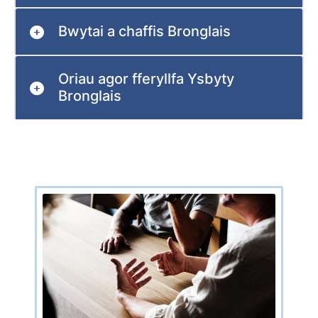
Bwytai a chaffis Bronglais
Oriau agor fferyllfa Ysbyty
Bronglais