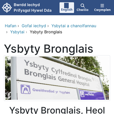
Neidio i'r prif gynnwy
Bwrdd Iechyd
English
Chwilio
Cwymplen
Prifysgol Hywel Dda
Hafan
›
Gofal iechyd
›
Ysbytai a chanolfannau
›
Ysbytai
›
Ysbyty Bronglais
Ysbyty Bronglais
Ysbyty Bronglais, Heol