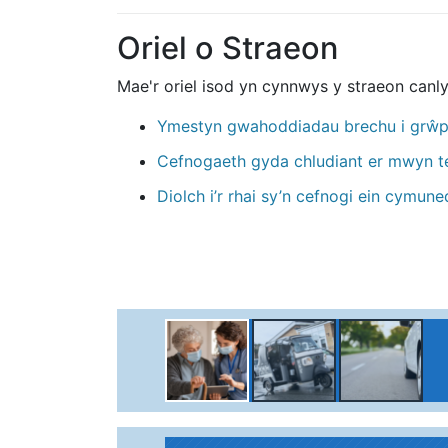
Oriel o Straeon
Mae'r oriel isod yn cynnwys y straeon canly
Ymestyn gwahoddiadau brechu i grŵp
Cefnogaeth gyda chludiant er mwyn t
Diolch i’r rhai sy’n cefnogi ein cym