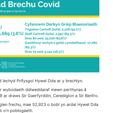
d Iechyd Prifysgol Hywel Dda ar y brechlyn.
i’r wybodaeth ddiweddaraf mewn perthynas â
ar draws Sir Gaerfyrddin, Ceredigion a Sir Benfro.
aglen frechu, mae 52,923 o bobl yn ardal Hywel Dda
7% o’n poblogaeth.