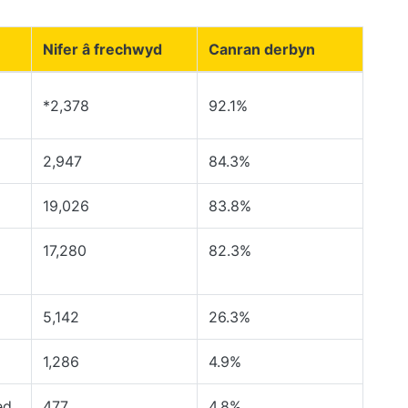
Nifer â frechwyd
Canran derbyn
*2,378
92.1%
2,947
84.3%
19,026
83.8%
17,280
82.3%
5,142
26.3%
1,286
4.9%
ed
477
4.8%