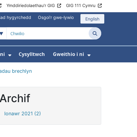
Ymddiriedolaethau'r GIG
GIG 111 Cymru
iad hygyrchedd
Osgoi'r gwe-lywio
English
Chwilio
ni
Cysylltwch
Gweithio i ni
odaeth i gleifion
yfer Digidol
dewislen ar gyfer Newyddion
Dangos isddewislen ar gyfer Amdanom ni
Dangos isddewi
adau brechlyn
Archif
Ionawr 2021 (2)