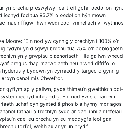
 yn brechu preswylwyr cartrefi gofal oedolion hŷn.
d iechyd fod tua 85.7% o oedolion hŷn mewn
 ac mae'r ffigwr hwn wedi codi ymhellach yr wythnos
e Moore: “Ein nod yw cynnig y brechlyn i 100% o’r
stig rydym yn disgwyl brechu tua 75% o'r boblogaeth.
brechlyn yn y grwpiau blaenoriaeth - lle gallwn wneud
yaf bregus rhag marwolaeth neu niwed difrifol o
n hyderus y byddwn yn cyrraedd y targed o gynnig
4 erbyn canol mis Chwefror.
r gyflym ag y gallwn, gyda thimau’n gweithio’n ddi-
l system iechyd integredig. Ein nod yw sicrhau ein
riaeth uchaf cyn gynted â phosib a hynny mor agos
hanol fathau o frechlyn sydd ar gael inni a'r lefelau
wpiau’n cael eu brechu yn eu meddygfa leol gan
rechu torfol, weithiau ar yr un pryd.”