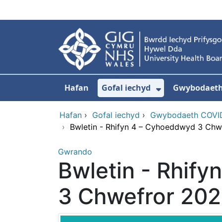
Neidio i'r prif gynnwy
Hafan
Gofal iechyd
Gwybodaeth 
Dangos isdd
Hafan
›
Gofal iechyd
›
Gwybodaeth COVI
›
Bwletin - Rhifyn 4 – Cyhoeddwyd 3 Chw
Gwrando
Bwletin - Rhif
3 Chwefror 202