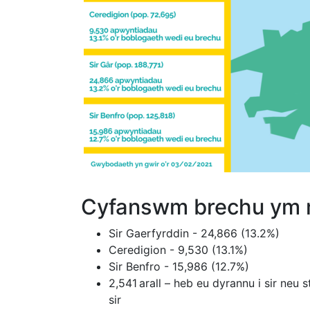
Cyfanswm brechu ym m
Sir Gaerfyrddin - 24,866 (13.2%)
Ceredigion - 9,530 (13.1%)
Sir Benfro - 15,986 (12.7%)
2,541 arall – heb eu dyrannu i sir neu st
sir