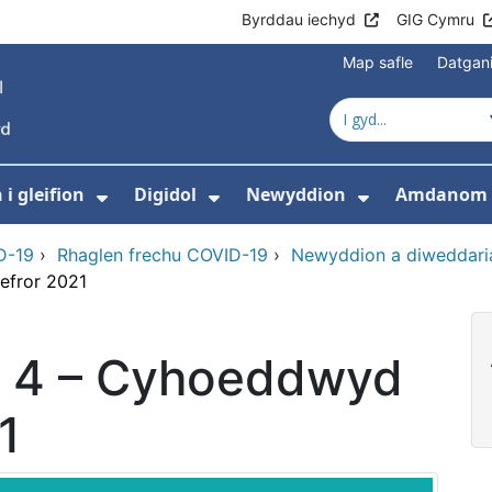
Byrddau iechyd
GIG Cymru
Map safle
Datgan
i gleifion
Digidol
Newyddion
Amdanom 
ewislen ar gyfer Gofal iechyd
Dangos isddewislen ar gyfer Gwyb
Dangos isddewislen ar g
Dangos isd
D-19
›
Rhaglen frechu COVID-19
›
Newyddion a diweddari
efror 2021
yn 4 – Cyhoeddwyd
1