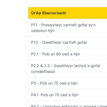
Grŵp Blaenoriaeth
P1.1 - Preswylwyr cartrefi gofal sy'n
oedolion hŷn
P1.2 - Gweithwyr cartrefi gofal
P2.1 - Pob un 80 oed a hŷn
P2.2 & 2.3 - Gweithwyr iechyd a gofal
cymdeithasol
P3 - Pob un 75 oed a hŷn
P4.1 -Pob un 70 oed a hŷn
P4.2 - Unigolion eithriadol o agored i niw