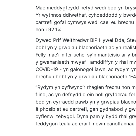
Mae meddygfeydd hefyd wedi bod yn brysur
Yr wythnos ddiwethaf, cyhoeddodd y bwrd
cartrefi gofal cymwys wedi cael eu brechu
hon i 92.1%.
Dywed Prif Weithredwr BIP Hywel Dda, Stev
bobl yn y grwpiau blaenoriaeth ac yn reali
Felly mae'r nifer uchel sy'n manteisio ar y 
y gwahaniaeth mwyaf i amddiffyn y rhai mw
COVID-19 - yn galonogol iawn, ac rydym y
brechu i bobl yn y grwpiau blaenoriaeth 1-
“Rydym yn cyflwyno’r rhaglen frechu hon mo
flino, ac yn defnyddio ein holl gryfderau fe
bod yn cyrraedd pawb yn y grwpiau blaeno
â phosib at eu cartrefi, gan gydnabod y gwa
cyflenwi tebygol. Dyna pam y bydd rhai gr
feddygon teulu ac eraill mewn canolfannau b