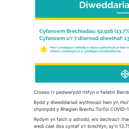
Croeso i’r pedwerydd rhifyn o fwletin Bwrd
Bydd y diweddariad wythnosol hwn yn rho
chynnydd y Rhaglen Brechu Torfol COVID-19 
Rydym yn falch o adrodd, ers dechrau’r rh
wedi cael dos cyntaf o’r brechlyn, sy’n 13.