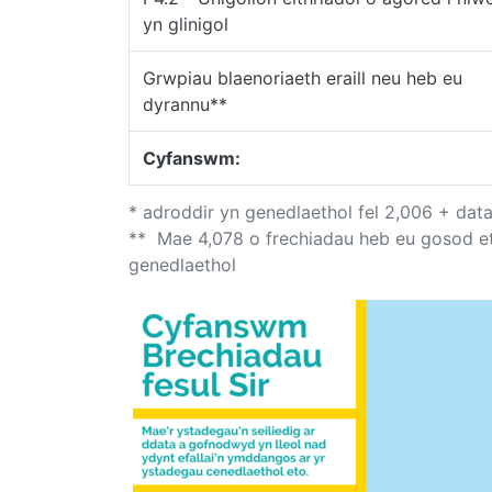
yn glinigol
Grwpiau blaenoriaeth eraill neu heb eu
dyrannu**
Cyfanswm:
* adroddir yn genedlaethol fel 2,006 + dat
** Mae 4,078 o frechiadau heb eu gosod et
genedlaethol