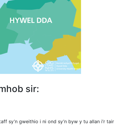
hob sir:
aff sy’n gweithio i ni ond sy’n byw y tu allan i’r tair