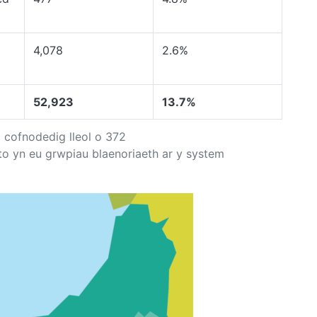
4,078
2.6%
52,923
13.7%
a cofnodedig lleol o 372
o yn eu grwpiau blaenoriaeth ar y system