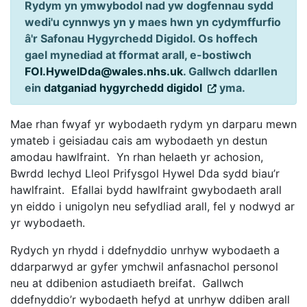
Rydym yn ymwybodol nad yw dogfennau sydd
wedi'u cynnwys yn y maes hwn yn cydymffurfio
â'r Safonau Hygyrchedd Digidol. Os hoffech
gael mynediad at fformat arall, e-bostiwch
FOI.HywelDda@wales.nhs.uk
. Gallwch ddarllen
ein
datganiad hygyrchedd digidol
yma.
Mae rhan fwyaf yr wybodaeth rydym yn darparu mewn
ymateb i geisiadau cais am wybodaeth yn destun
amodau hawlfraint. Yn rhan helaeth yr achosion,
Bwrdd Iechyd Lleol Prifysgol Hywel Dda sydd biau’r
hawlfraint. Efallai bydd hawlfraint gwybodaeth arall
yn eiddo i unigolyn neu sefydliad arall, fel y nodwyd ar
yr wybodaeth.
Rydych yn rhydd i ddefnyddio unrhyw wybodaeth a
ddarparwyd ar gyfer ymchwil anfasnachol personol
neu at ddibenion astudiaeth breifat. Gallwch
ddefnyddio’r wybodaeth hefyd at unrhyw ddiben arall