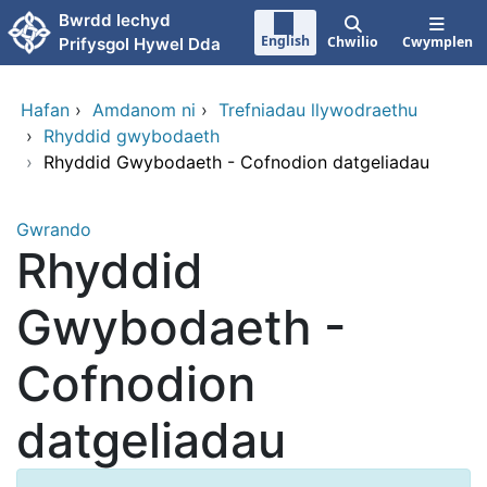
Neidio i'r prif gynnwy
Bwrdd Iechyd
English
Chwilio
Cwymplen
Prifysgol Hywel Dda
Hafan
›
Amdanom ni
›
Trefniadau llywodraethu
›
Rhyddid gwybodaeth
›
Rhyddid Gwybodaeth - Cofnodion datgeliadau
Gwrando
Rhyddid
Gwybodaeth -
Cofnodion
datgeliadau