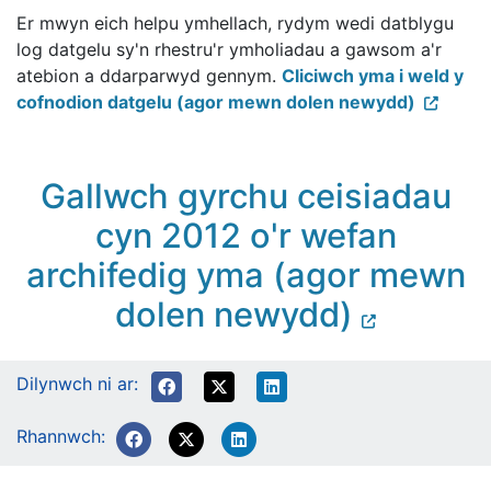
Er mwyn eich helpu ymhellach, rydym wedi datblygu
log datgelu sy'n rhestru'r ymholiadau a gawsom a'r
atebion a ddarparwyd gennym.
Cliciwch yma i weld y
cofnodion datgelu (agor mewn dolen newydd)
Gallwch gyrchu ceisiadau
cyn 2012 o'r wefan
archifedig yma (agor mewn
dolen newydd)
Dilynwch ni ar:
Rhannwch: