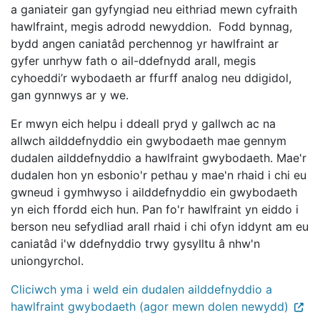
a ganiateir gan gyfyngiad neu eithriad mewn cyfraith
hawlfraint, megis adrodd newyddion. Fodd bynnag,
bydd angen caniatâd perchennog yr hawlfraint ar
gyfer unrhyw fath o ail-ddefnydd arall, megis
cyhoeddi’r wybodaeth ar ffurff analog neu ddigidol,
gan gynnwys ar y we.
Er mwyn eich helpu i ddeall pryd y gallwch ac na
allwch ailddefnyddio ein gwybodaeth mae gennym
dudalen ailddefnyddio a hawlfraint gwybodaeth. Mae'r
dudalen hon yn esbonio'r pethau y mae'n rhaid i chi eu
gwneud i gymhwyso i ailddefnyddio ein gwybodaeth
yn eich ffordd eich hun. Pan fo'r hawlfraint yn eiddo i
berson neu sefydliad arall rhaid i chi ofyn iddynt am eu
caniatâd i'w ddefnyddio trwy gysylltu â nhw'n
uniongyrchol.
Cliciwch yma i weld ein dudalen ailddefnyddio a
hawlfraint gwybodaeth (agor mewn dolen newydd)