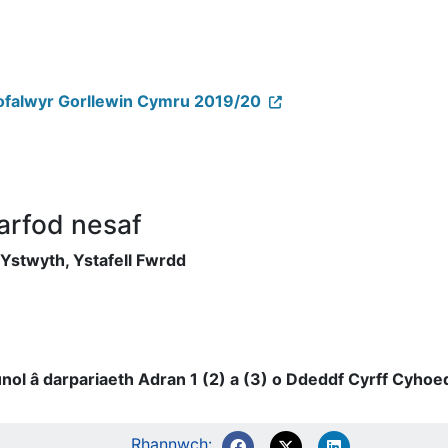
ofalwyr Gorllewin Cymru 2019/20
arfod nesaf
Ystwyth, Ystafell Fwrdd
n unol â darpariaeth Adran 1 (2) a (3) o Ddeddf Cyrff Cyh
Rhannwch: