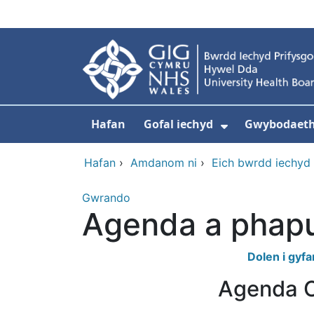
Neidio i'r prif gynnwy
Hafan
Gofal iechyd
Gwybodaeth 
Dangos isdd
Hafan
›
Amdanom ni
›
Eich bwrdd iechyd
Gwrando
Agenda a phapu
Dolen i gy
Agenda C