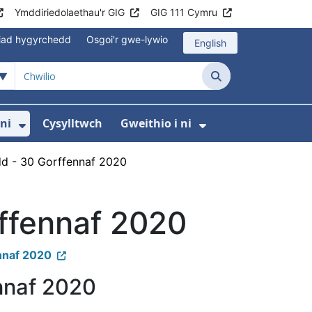
Ymddiriedolaethau'r GIG
GIG 111 Cymru
iad hygyrchedd
Osgoi'r gwe-lywio
English
Chwilio
ni
Cysylltwch
Gweithio i ni
odaeth i gleifion
yfer Digidol
dewislen ar gyfer Newyddion
Dangos isddewislen ar gyfer Amdanom ni
Dangos isddewi
d - 30 Gorffennaf 2020
ffennaf 2020
nnaf 2020
nnaf 2020