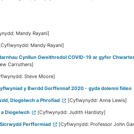
ynydd: Mandy Rayani]
Cyflwynydd: Mandy Rayani]
rnhau Cynllun Gweithredol COVID-19 ar gyfer Chwarter 
ew Carruthers]
flwynydd: Steve Moore]
yflwyniad y Bwrdd Gorffennaf 2020 - gyda dolenni fideo
dd, Diogelwch a Phrofiad
[Cyflwynydd: Anna Lewis]
 a Diogelwch
[Cyflwynydd: Judith Hardisty]
a Sicrwydd Perfformiad
[Cyflwynydd: Professor John G