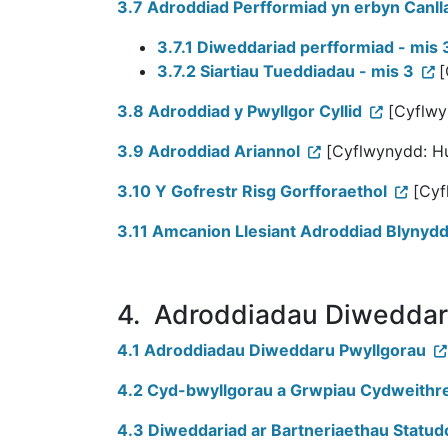
3.7 Adroddiad Perfformiad yn erbyn Canl
3.7.1 Diweddariad perfformiad - mis 
3.7.2 Siartiau Tueddiadau - mis 3
[
3.8 Adroddiad y Pwyllgor Cyllid
[Cyflwy
3.9 Adroddiad Ariannol
[Cyflwynydd: H
3.10 Y Gofrestr Risg Gorfforaethol
[Cyf
3.11 Amcanion Llesiant Adroddiad Blynyd
4. Adroddiadau Diweddar
4.1 Adroddiadau Diweddaru Pwyllgorau
4.2 Cyd-bwyllgorau a Grwpiau Cydweithr
4.3 Diweddariad ar Bartneriaethau Statud