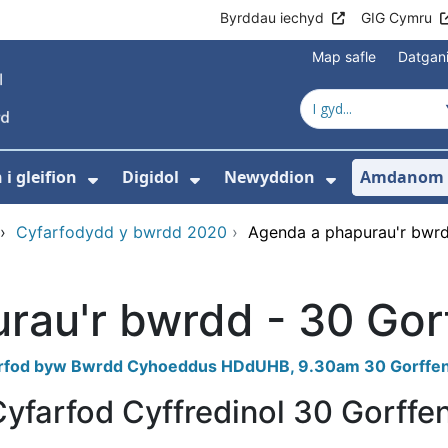
Byrddau iechyd
GIG Cymru
Map safle
Datgan
i gleifion
Digidol
Newyddion
Amdanom 
ewislen ar gyfer Gofal iechyd
Dangos isddewislen ar gyfer Gwyb
Dangos isddewislen ar g
Dangos isd
›
Cyfarfodydd y bwrdd 2020
›
Agenda a phapurau'r bwrd
rau'r bwrdd - 30 Gor
farfod byw Bwrdd Cyhoeddus HDdUHB, 9.30am 30 Gorffe
yfarfod Cyffredinol 30 Gorffe