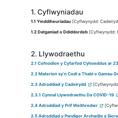
1. Cyflwyniadau
1.1 Ymddiheuriadau
[Cyflwynydd: Cadeiryd
1.2 Datganiad o Ddiddordeb
[Cyflwynydd: 
2. Llywodraethu
2.1 Cofnodion y Cyfarfod Cyhoeddus ar 2
2.2 Materion sy’n Codi a Thabl o Gamau G
2.3 Adroddiad y Cadeirydd
[Cyflwynydd
2.3.1 Cynnal Llywodraethu Da COVID-19
2.4 Adroddiad y Prif Weithredwr
[Cyflw
2.5 Adroddiad y Pwyllgor Archwilio a Sicr