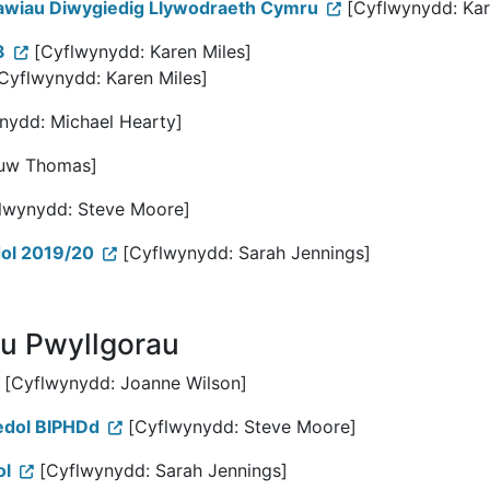
lawiau Diwygiedig Llywodraeth Cymru
[Cyflwynydd: Kar
3
[Cyflwynydd: Karen Miles]
Cyflwynydd: Karen Miles]
nydd: Michael Hearty]
uw Thomas]
lwynydd: Steve Moore]
dol 2019/20
[Cyflwynydd: Sarah Jennings]
u Pwyllgorau
[Cyflwynydd: Joanne Wilson]
edol BIPHDd
[Cyflwynydd: Steve Moore]
ol
[Cyflwynydd: Sarah Jennings]