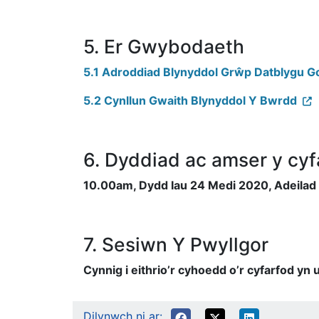
5. Er Gwybodaeth
5.1 Adroddiad Blynyddol Grŵp Datblygu G
5.2 Cynllun Gwaith Blynyddol Y Bwrdd
6. Dyddiad ac amser y cyf
10.00am, Dydd Iau 24 Medi 2020, Adeilad 
7. Sesiwn Y Pwyllgor
Cynnig i eithrio’r cyhoedd o’r cyfarfod y
Dilynwch ni ar: