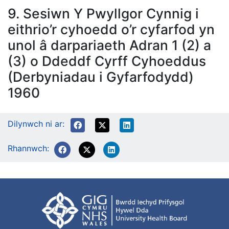
9. Sesiwn Y Pwyllgor Cynnig i
eithrio’r cyhoedd o’r cyfarfod yn
unol â darpariaeth Adran 1 (2) a
(3) o Ddeddf Cyrff Cyhoeddus
(Derbyniadau i Gyfarfodydd)
1960
Dilynwch ni ar:
Rhannwch: