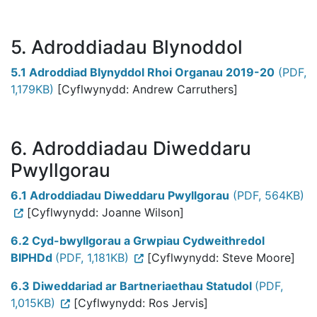
5. Adroddiadau Blynoddol
5.1 Adroddiad Blynyddol Rhoi Organau 2019-20
(PDF,
1,179KB)
[Cyflwynydd: Andrew Carruthers]
6. Adroddiadau Diweddaru
Pwyllgorau
6.1 Adroddiadau Diweddaru Pwyllgorau
(PDF, 564KB)
[Cyflwynydd: Joanne Wilson]
6.2 Cyd-bwyllgorau a Grwpiau Cydweithredol
BIPHDd
(PDF, 1,181KB)
[Cyflwynydd: Steve Moore]
6.3 Diweddariad ar Bartneriaethau Statudol
(PDF,
1,015KB)
[Cyflwynydd: Ros Jervis]