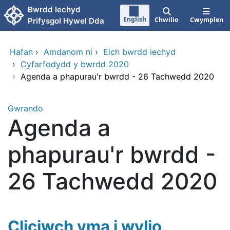
Neidio i'r prif gynnwy
Bwrdd Iechyd
English
Chwilio
Cwymplen
Prifysgol Hywel Dda
Hafan
›
Amdanom ni
›
Eich bwrdd iechyd
›
Cyfarfodydd y bwrdd 2020
›
Agenda a phapurau'r bwrdd - 26 Tachwedd 2020
Gwrando
Agenda a
phapurau'r bwrdd -
26 Tachwedd 2020
Cliciwch yma i wylio