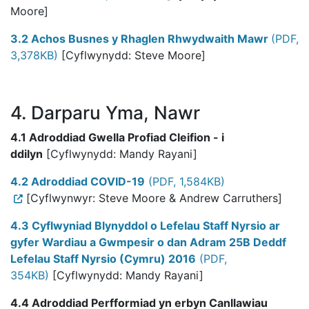
Moore]
3.2 Achos Busnes y Rhaglen Rhwydwaith Mawr
(PDF,
3,378KB)
[Cyflwynydd: Steve Moore]
4. Darparu Yma, Nawr
4.1 Adroddiad Gwella Profiad Cleifion - i
ddilyn
[Cyflwynydd: Mandy Rayani]
4.2 Adroddiad COVID-19
(PDF, 1,584KB)
[Cyflwynwyr: Steve Moore & Andrew Carruthers]
4.3 Cyflwyniad Blynyddol o Lefelau Staff Nyrsio ar
gyfer Wardiau a Gwmpesir o dan Adram 25B Deddf
Lefelau Staff Nyrsio (Cymru) 2016
(PDF,
354KB)
[Cyflwynydd: Mandy Rayani]
4.4 Adroddiad Perfformiad yn erbyn Canllawiau