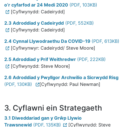
o’r cyfarfod ar 24 Medi 2020
(PDF, 103KB)
[Cyflwynydd: Cadeirydd]
2.3 Adroddiad y Cadeirydd
(PDF, 552KB)
[Cyflwynydd: Cadeirydd]
2.4 Cynnal Llywodraethu Da COVID-19
(PDF, 613KB)
[Cyflwynwyr: Cadeirydd/ Steve Moore]
2.5 Adroddiad y Prif Weithredwr
(PDF, 222KB)
[Cyflwynydd: Steve Moore]
2.6 Adroddiad y Pwyllgor Archwilio a Sicrwydd Risg
(PDF, 130KB)
[Cyflwynydd: Paul Newman]
3. Cyflawni ein Strategaeth
3.1 Diweddariad gan y Grŵp Llywio
Trawsnewid
(PDF, 135KB)
[Cyflwynydd: Steve