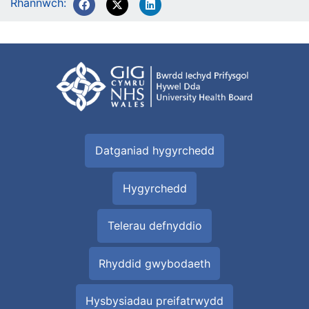
Rhannwch:
Datganiad hygyrchedd
Hygyrchedd
Telerau defnyddio
Rhyddid gwybodaeth
Hysbysiadau preifatrwydd