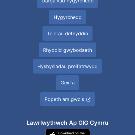
Datganiad hygyrchedd
Hygyrchedd
Telerau defnyddio
Rhyddid gwybodaeth
Hysbysiadau preifatrwydd
Geirfa
Popeth am gwcis
Lawrlwythwch Ap GIG Cymru