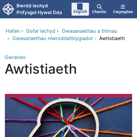
Neidio i'r prif gynnwy
Bwrdd Iechyd
English
Chwilio
Cwymplen
Prifysgol Hywel Dda
Hafan
›
Gofal iechyd
›
Gwasanaethau a thimau
›
Gwasanaethau niwroddatblygiadol
›
Awtistiaeth
Gwrando
Awtistiaeth