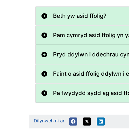
Beth yw asid ffolig?
Pam cymryd asid ffolig yn 
Pryd ddylwn i ddechrau cym
Faint o asid ffolig ddylwn 
Pa fwydydd sydd ag asid ff
Dilynwch ni ar: