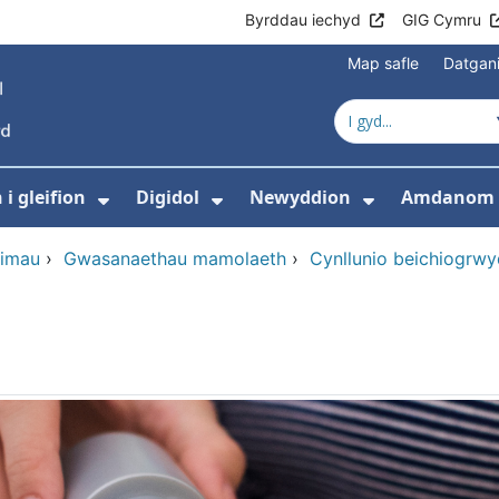
Byrddau iechyd
GIG Cymru
Map safle
Datgan
i gleifion
Digidol
Newyddion
Amdanom 
ewislen ar gyfer Gofal iechyd
Dangos isddewislen ar gyfer Gwyb
Dangos isddewislen ar g
Dangos isd
himau
›
Gwasanaethau mamolaeth
›
Cynllunio beichiogrw