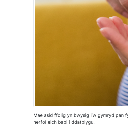
Mae asid ffolig yn bwysig i’w gymryd pan 
nerfol eich babi i ddatblygu.