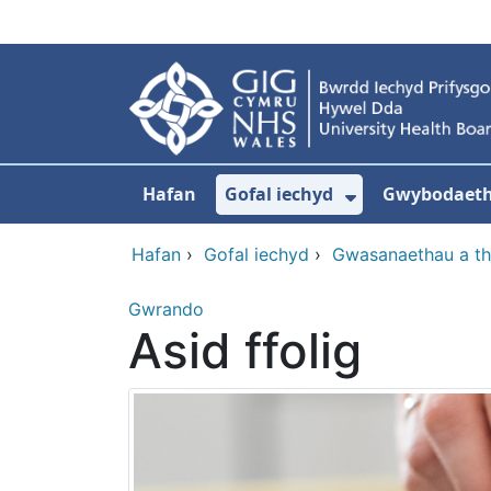
Neidio i'r prif gynnwy
Hafan
Gofal iechyd
Gwybodaeth 
Dangos isdd
Hafan
›
Gofal iechyd
›
Gwasanaethau a t
Gwrando
Asid ffolig