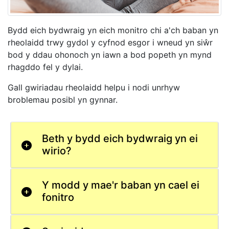
Bydd eich bydwraig yn eich monitro chi a'ch baban yn
rheolaidd trwy gydol y cyfnod esgor i wneud yn siŵr
bod y ddau ohonoch yn iawn a bod popeth yn mynd
rhagddo fel y dylai.
Gall gwiriadau rheolaidd helpu i nodi unrhyw
broblemau posibl yn gynnar.
Beth y bydd eich bydwraig yn ei
wirio?
Y modd y mae'r baban yn cael ei
fonitro