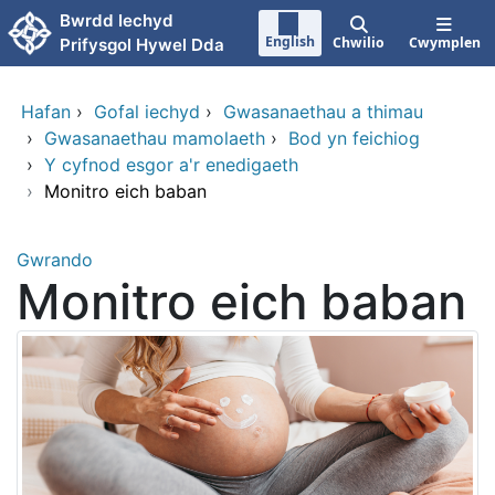
Neidio i'r prif gynnwy
Bwrdd Iechyd
English
Chwilio
Cwymplen
Prifysgol Hywel Dda
Hafan
›
Gofal iechyd
›
Gwasanaethau a thimau
›
Gwasanaethau mamolaeth
›
Bod yn feichiog
›
Y cyfnod esgor a'r enedigaeth
›
Monitro eich baban
Gwrando
Monitro eich baban