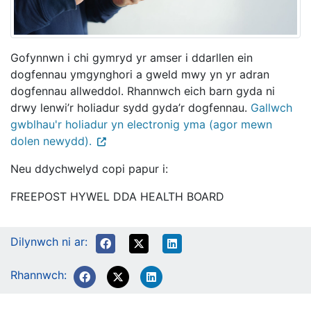
Gofynnwn i chi gymryd yr amser i ddarllen ein
dogfennau ymgynghori a gweld mwy yn yr adran
dogfennau allweddol. Rhannwch eich barn gyda ni
drwy lenwi’r holiadur sydd gyda’r dogfennau.
Gallwch
gwblhau'r holiadur yn electronig yma (agor mewn
dolen newydd).
Neu ddychwelyd copi papur i:
FREEPOST HYWEL DDA HEALTH BOARD
Dilynwch ni ar:
Rhannwch: