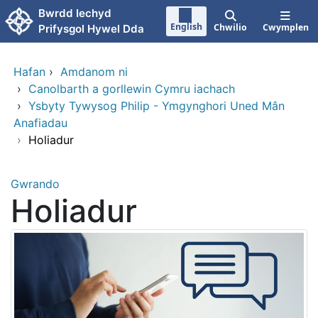
Neidio i'r prif gynnwy
Bwrdd Iechyd
English
Chwilio
Cwymplen
Prifysgol Hywel Dda
Hafan
›
Amdanom ni
›
Canolbarth a gorllewin Cymru iachach
›
Ysbyty Tywysog Philip - Ymgynghori Uned Mân
Anafiadau
›
Holiadur
Gwrando
Holiadur