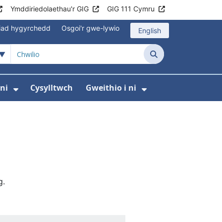
Ymddiriedolaethau'r GIG
GIG 111 Cymru
iad hygyrchedd
Osgoi'r gwe-lywio
English
Chwilio
ni
Cysylltwch
Gweithio i ni
odaeth i gleifion
yfer Digidol
dewislen ar gyfer Newyddion
Dangos isddewislen ar gyfer Amdanom ni
Dangos isddewi
g.