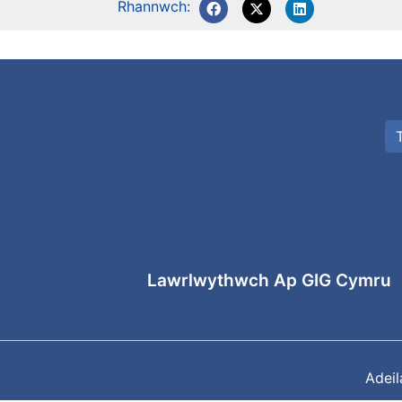
Rhannwch:
Lawrlwythwch Ap GIG Cymru
Adei