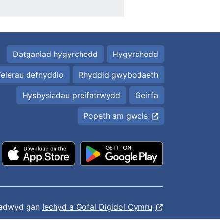
Datganiad hygyrchedd
Hygyrchedd
Telerau defnyddio
Rhyddid gwybodaeth
Hysbysiadau preifatrwydd
Geirfa
Popeth am gwcis
ladwyd gan
Iechyd a Gofal Digidol Cymru