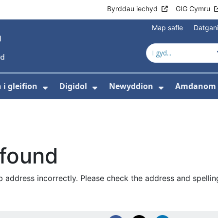
Byrddau iechyd
GIG Cymru
Map safle
Datgan
i gleifion
Digidol
Newyddion
Amdanom 
ewislen ar gyfer Gofal iechyd
Dangos isddewislen ar gyfer Gwyb
Dangos isddewislen ar g
Dangos isd
 found
 address incorrectly. Please check the address and spellin